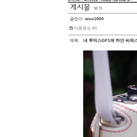
글쓴이:
woo1004
다운로드 #1
제목:
내 루믹스GF1에 하얀 씨에