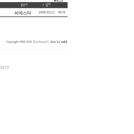
씨에스타
2008/10/22
9078
Zeroboard
/ skin by
sakk
Copyright 1999-2026
5970