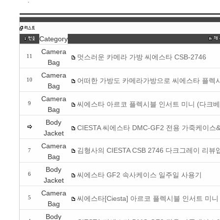
.
Category
Camera
멋스러운 카메라 가방 씨에스타 CSB-2746
11
Bag
Camera
어떠한 가방도 카메라가방으로 씨에스타 플렉
10
Bag
Camera
씨에스타 아르코 플렉시블 인서트 미니 (다크베
9
Bag
Body
CIESTA 씨에스타 DMC-GF2 전용 가죽케이
Jacket
Camera
김형사의 CIESTA CSB 2746 다크그레이 리뷰
7
Bag
Body
씨에스타 GF2 속사케이스 일주일 사용기
6
Jacket
Camera
씨에스타[Ciesta] 아르코 플렉시블 인서트 미
5
Bag
Body