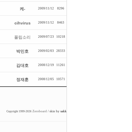
케-
2009/11/12
8296
cihvirus
2009/11/12
8463
풀립소리
2009/07/23
10218
박민호
2009/02/03
28333
김대호
2008/12/19
11261
정재훈
2008/12/05
10571
Zeroboard
/ skin by
sakk
Copyright 1999-2026