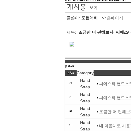
글쓴이:
도현애비
홈페이지
제목:
조금만 더 편해보자. 씨에스타 
.
Category
Hand
씨에스타 핸드스
21
Strap
Hand
씨애스타 핸드스트
20
Strap
Hand
조금만 더 편해보자
Strap
Hand
내 마음대로 사용기
18
Strap