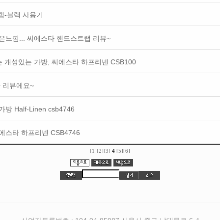
트랩-블랙 사용기
은느낌... 씨에스타 핸드스트랩 리뷰~
는 개성있는 가방, 씨에스타 하프리넨 CSB100
한 리뷰에요~
Half-Linen csb4746
스타 하프리넨 CSB4746
[1]
[2]
[3]
4
[5]
[6]