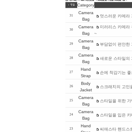
Category
Camera
멋스러운 카메라 가
31
Bag
Camera
미러리스 카메라 유
30
Bag
~
Camera
부담없이 편안한 가방 
29
Bag
Camera
새로운 스타일의 가
28
Bag
Hand
손에 착감기는 좋
27
Strap
Body
스크래치의 고민
26
Jacket
Camera
스타일을 위한 가방
25
Bag
Camera
스타일을 입은 카
24
Bag
Hand
씨애스타 핸드스트
23