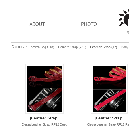
：
：
：
：
Category
Camera Bag (118)
Camera Strap (231)
Leather Strap (77)
Body 
[
Leather Strap
]
[
Leather Strap
]
Ciesta Leather Strap RF12 Deep
Ciesta Leather Strap RF12 R