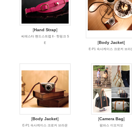
[
Hand Strap
]
씨에스타 핸드스트랩 ll - 핫핑크 S
[
Body Jacket
]
E
E-P1 속사케이스 크로커 브라
[
Body Jacket
]
[
Camera Bag
]
E-P1 속사케이스 크로커 브라운
팜파스 이모저모