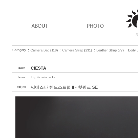
：
：
：
：
Category
Camera Bag (118)
Camera Strap (231)
Leather Strap (77)
Body J
CIESTA
name
http://ciesta.co.kr
home
씨에스타 핸드스트랩 ll - 핫핑크 SE
subject