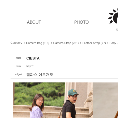
：
：
：
：
Category
Camera Bag (118)
Camera Strap (231)
Leather Strap (77)
Body J
CIESTA
name
http://...
home
팜파스 이모저모
subject