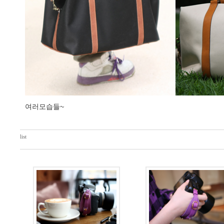
여러모습들~
list