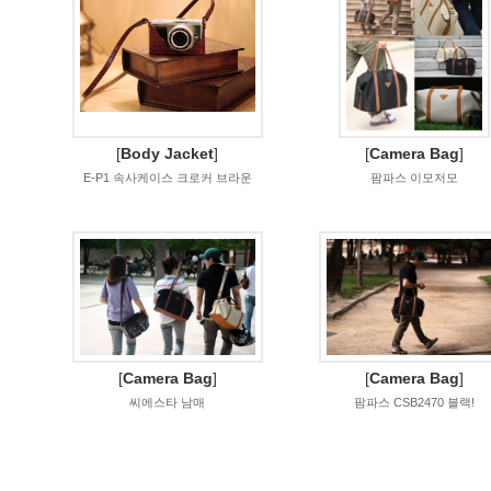
[
Body Jacket
]
[
Camera Bag
]
E-P1 속사케이스 크로커 브라운
팜파스 이모저모
[
Camera Bag
]
[
Camera Bag
]
씨에스타 남매
팜파스 CSB2470 블랙!