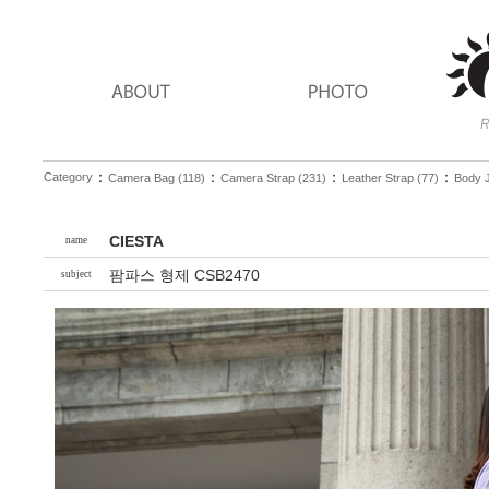
：
：
：
：
Category
Camera Bag (118)
Camera Strap (231)
Leather Strap (77)
Body J
CIESTA
name
팜파스 형제 CSB2470
subject