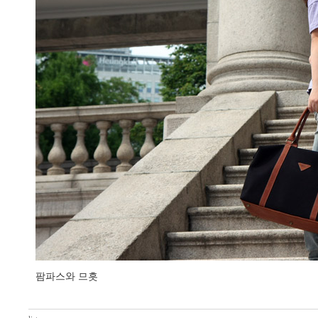
팜파스와 므흣