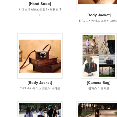
[
Hand Strap
]
씨에스타 핸드스트랩 ll - 핫핑크 S
[
Body Jacket
]
E
E-P1 속사케이스 크로커 브라
[
Body Jacket
]
[
Camera Bag
]
E-P1 속사케이스 크로커 브라운
팜파스 이모저모