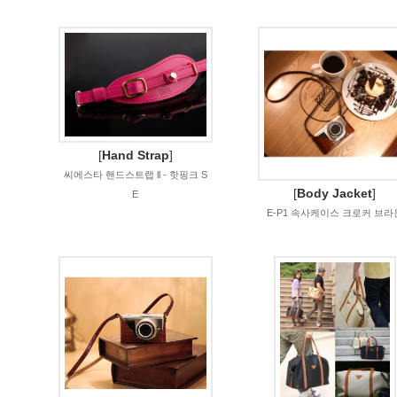
[
Hand Strap
]
씨에스타 핸드스트랩 ll - 핫핑크 S
[
Body Jacket
]
E
E-P1 속사케이스 크로커 브라