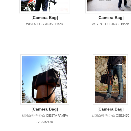
[
Camera Bag
]
[
Camera Bag
]
WISENT CSB1635L Black
WISENT CSB1635L Black
[
Camera Bag
]
[
Camera Bag
]
씨에스타 팜파스 CIESTA PAMPA
씨에스타 팜파스 CSB2470
S CSB2470