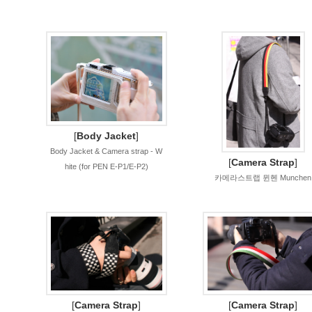
[
Body Jacket
]
Body Jacket & Camera strap - W
[
Camera Strap
]
hite (for PEN E-P1/E-P2)
카메라스트랩 뮌헨 Munchen
[
Camera Strap
]
[
Camera Strap
]