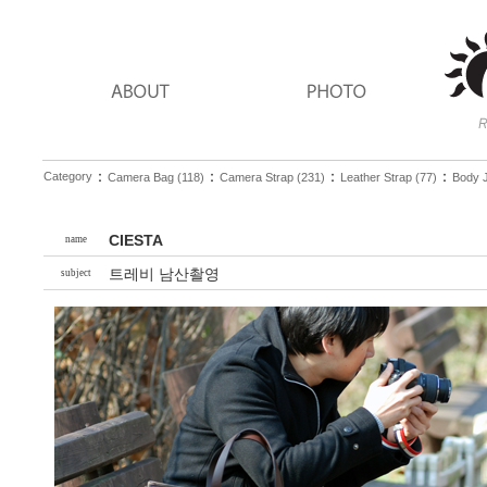
：
：
：
：
Category
Camera Bag (118)
Camera Strap (231)
Leather Strap (77)
Body J
CIESTA
name
트레비 남산촬영
subject