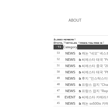
5
78
4
2
Category
NEWS
캐논 "네모" 넥스
53
NEWS
씨에스타 태국 "Pow
52
NEWS
씨에스타 중국 "20
51
NEWS
씨에스타 태국 "Pho
50
NEWS
후지 "인스탁스미
49
NEWS
프랑스 잡지 "Cha
48
NEWS
프랑스 잡지 "Rep
47
EVENT
씨에스타 카메라가
46
NEWS
캐논 sx500is
45