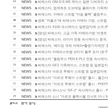
NEWS
씨에스타 OM-D E-M5 케이스 일본 디씨와치 
44
NEWS
씨에스타, 업계최초 도브테일 플레이트 가죽케
43
NEWS
씨에스타, 카메라 스트랩 "비숍 블랙" 올림푸스 카
42
NEWS
영화 "커플즈"에 씨에스타 카메라 가방, 스트랩 
NEWS
씨에스타 X100 속사케이스 일본잡지에 소개 (PHOT
40
NEWS
[영상] 씨에스타, 고급 가죽 카메라가방 '비젠트 
39
NEWS
[영상] 씨에스타, 라이카 전용 속사케이스 중국,
38
NEWS
씨에스타, '베이징 국제 카메라•촬영기자재전' 
37
씨에스타 카메라스트랩 빈티지 블루 표지 (女子カメラ 
NEWS
36
NEWS
씨에스타 "올림푸스 PEN E-PL2 전용 속사케이스" 
35
NEWS
씨에스타 GF2 가죽케이스, 스트랩 등 일본잡지에 
34
NEWS
씨에스타 아르코 투웨이 스트랩 등 일본잡지에 소
33
NEWS
씨에스타 "아르코 투웨이 스트랩" 출시 - 월간사진 
32
NEWS
씨에스타 "아르코 투웨이 스트랩" 출시 - PHOTO+
31
NEWS
씨에스타 파나소닉 "GF-2" 속사케이스 출시 - PHO
30
NEWS
씨에스타 소니 "아르코 플렉시블 인서트 미니 9종" 출
29